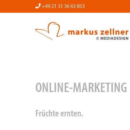
Zum
+49 21 31 36 63 853
Inhalt
springen
ONLINE-MARKETING
Früchte ernten.