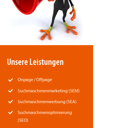
Unsere Leistungen
Onpage / Offpage
Suchmaschinenmarketing (SEM)
Suchmaschinenwerbung (SEA)
Suchmaschinenoptimierung
(SEO)