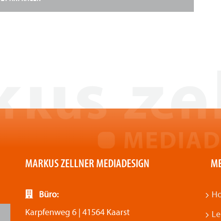
MARKUS ZELLNER MEDIADESIGN
M
Büro:
H
Karpfenweg 6 | 41564 Kaarst
Le