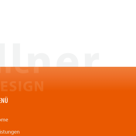
ENÜ
ome
istungen