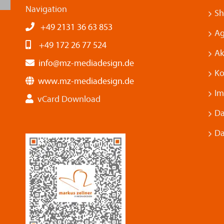
Navigation
S
+49 2131 36 63 853
Ag
+49 172 26 77 524
Ak
info@mz-mediadesign.de
Ko
www.mz-mediadesign.de
Im
vCard Download
Da
Da